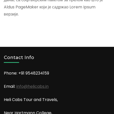
Aldus PageMaker који је садржао Lorem Ipsum
верзије.
Contact Info
Phone: +91
9548234159
Email:
info@helicabs.in
Heli Cabs Tour and Travels,
Near Hartmann College,