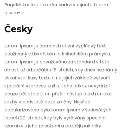
PageMaker koji također sadrži varijante Lorem
Ipsum-a.
Česky
Lorem Ipsum je demonstrativní výplňový text
používaný v tiskařském a knihařském průmyslu.
Lorem Ipsum je považováno za standard v této
oblasti už od začátku 16. století, kdy dnes neznámý
tiskař vzal kusy textu a na jejich základě vytvořil
speciální vzorovou knihu. Jeho odkaz nevydržel
pouze pět století, on přežil i nástup elektronické
sazby v podstatě beze změny. Nejvíce
popularizováno bylo Lorem Ipsum v šedesátých
letech 20. století, kdy byly vydávány speciální
vzorníky s jeho pasážemi a později pak díky