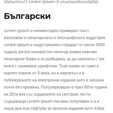
ներառում է Lorem Ipsum-ի տարատեսակներ:
Български
Lorem Ipsum е елементарен примерен текст,
използван в печатарската и типографската индустрия.
Lorem Ipsum е индустриален стандарт от около 1500
година, когато неизвестен печатар взема няколко
печатарски букви и ги разбърква, за да напечата с тях
книга с примерни шрифтове. Този начин не само е
оцелял повече от 5 века, но е навлязъл и в
публикуването на електронни издания като е запазен
почти без промяна. Популяризиран е през 60те години
на 20ти век със издаването на Letraset листи,
съдържащи Lorem Ipsum пасажи, популярен е и в
наши дни във софтуер за печатни издания като Aldus