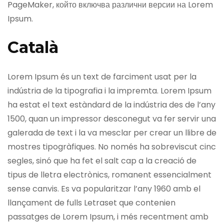
PageMaker, който включва различни версии на Lorem
Ipsum.
Català
Lorem Ipsum és un text de farciment usat per la
indústria de la tipografia i la impremta. Lorem Ipsum
ha estat el text estàndard de la indústria des de l’any
1500, quan un impressor desconegut va fer servir una
galerada de text i la va mesclar per crear un llibre de
mostres tipogràfiques. No només ha sobreviscut cinc
segles, sinó que ha fet el salt cap a la creació de
tipus de lletra electrònics, romanent essencialment
sense canvis. Es va popularitzar l’any 1960 amb el
llançament de fulls Letraset que contenien
passatges de Lorem Ipsum, i més recentment amb