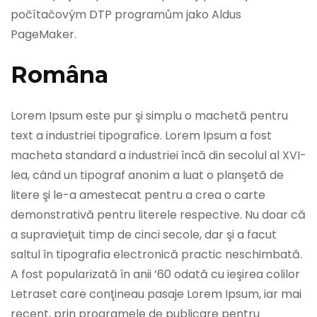
počítačovým DTP programům jako Aldus
PageMaker.
Româna
Lorem Ipsum este pur şi simplu o machetă pentru
text a industriei tipografice. Lorem Ipsum a fost
macheta standard a industriei încă din secolul al XVI-
lea, când un tipograf anonim a luat o planşetă de
litere şi le-a amestecat pentru a crea o carte
demonstrativă pentru literele respective. Nu doar că
a supravieţuit timp de cinci secole, dar şi a facut
saltul în tipografia electronică practic neschimbată.
A fost popularizată în anii ’60 odată cu ieşirea colilor
Letraset care conţineau pasaje Lorem Ipsum, iar mai
recent, prin programele de publicare pentru