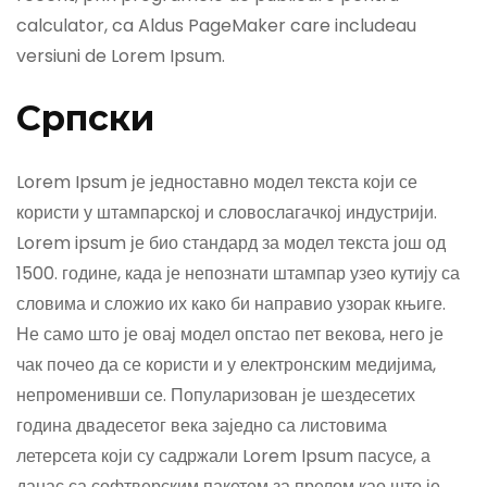
calculator, ca Aldus PageMaker care includeau
versiuni de Lorem Ipsum.
Српски
Lorem Ipsum је једноставно модел текста који се
користи у штампарској и словослагачкој индустрији.
Lorem ipsum је био стандард за модел текста још од
1500. године, када је непознати штампар узео кутију са
словима и сложио их како би направио узорак књиге.
Не само што је овај модел опстао пет векова, него је
чак почео да се користи и у електронским медијима,
непроменивши се. Популаризован је шездесетих
година двадесетог века заједно са листовима
летерсета који су садржали Lorem Ipsum пасусе, а
данас са софтверским пакетом за прелом као што је