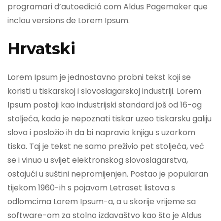
programari d’autoedició com Aldus Pagemaker que
inclou versions de Lorem Ipsum.
Hrvatski
Lorem Ipsum je jednostavno probni tekst koji se
koristi u tiskarskoj i slovoslagarskoj industriji. Lorem
Ipsum postoji kao industrijski standard još od 16-og
stoljeća, kada je nepoznati tiskar uzeo tiskarsku galiju
slova i posložio ih da bi napravio knjigu s uzorkom
tiska. Taj je tekst ne samo preživio pet stoljeća, već
se i vinuo u svijet elektronskog slovoslagarstva,
ostajući u suštini nepromijenjen. Postao je popularan
tijekom 1960-ih s pojavom Letraset listova s
odlomcima Lorem Ipsum-a, a u skorije vrijeme sa
software-om za stolno izdavaštvo kao što je Aldus